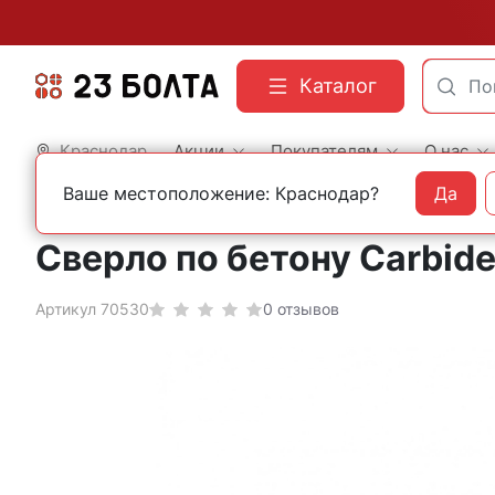
Каталог
Краснодар
Акции
Покупателям
О нас
Ваше местоположение: Краснодар?
Да
Главная
Оснастка
Сверла
По бетону и камню
Прочие
Сверло по бетону Carbide
Артикул 70530
0 отзывов