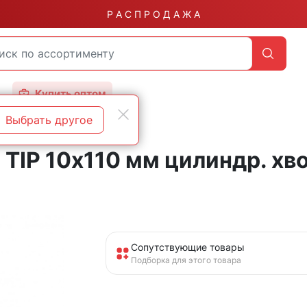
Р А С П Р О Д А Ж А
Купить оптом
Выбрать другое
 TIP 10х110 мм цилиндр. хв
Сопутствующие товары
Подборка для этого товара