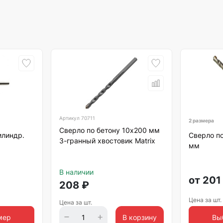
Артикул
70711
2 размера
Сверло по бетону 10х200 мм
илиндр.
Сверло по
3-гранный хвостовик Matrix
мм
В наличии
от
201
208
₽
Цена за шт.
Цена за шт.
мер
В корзину
Вы