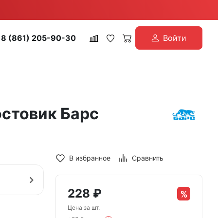
8 (861) 205-90-30
Войти
остовик Барс
В избранное
Сравнить
228
₽
Цена за шт.