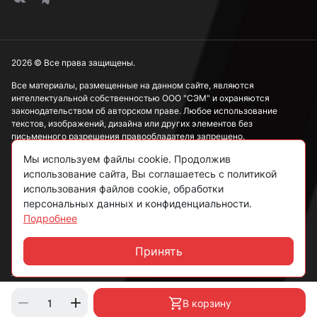
3,8 мм
3,9 мм
2026 © Все права защищены.
Все материалы, размещенные на данном сайте, являются
интеллектуальной собственностью ООО "СЭМ" и охраняются
4 мм
законодательством об авторском праве. Любое использование
текстов, изображений, дизайна или других элементов без
письменного разрешения правообладателя запрещено.
4,1 мм
Мы используем файлы cookie. Продолжив
Информация, представленная на сайте, носит исключительно
использование сайта, Вы соглашаетесь с политикой
ознакомительный характер и не может рассматриваться как
публичная оферта в соответствии со ст. 437 ГК РФ.
использования файлов cookie, обработки
4,2 мм
персональных данных и конфиденциальности.
Подробнее
Политика конфиденциальности
Согласие на обработку данных
Принять
4,3 мм
Чат
Пользовательское соглашение
4,4 мм
В корзину