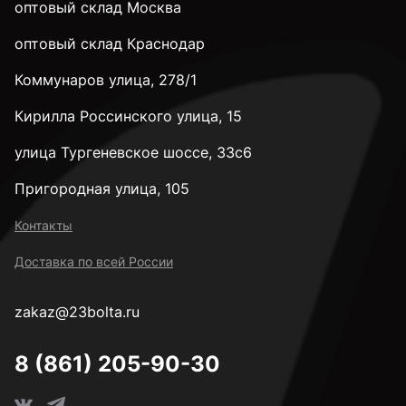
оптовый склад Москва
3,2 мм
оптовый склад Краснодар
Коммунаров улица, 278/1
3,3 мм
Кирилла Россинского улица, 15
3,4 мм
улица Тургеневское шоссе, 33с6
Пригородная улица, 105
3,5 мм
Контакты
Доставка по всей России
3,6 мм
zakaz@23bolta.ru
3,7 мм
8 (861) 205-90-30