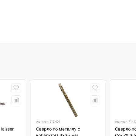
Артикул
515-04
Артикул
7141
Haisser
Сверло по металлу с
Сверло п
кобальтом 4х35 мм
Со-5% 3,5