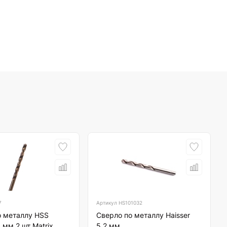
7
Артикул
HS101032
о металлу HSS
Сверло по металлу Haisser
 мм 2 шт Matrix
5,2 мм