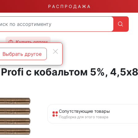
Р А С П Р О Д А Ж А
Купить оптом
Выбрать другое
Profi с кобальтом 5%, 4,5х
Сопутствующие товары
Подборка для этого товара