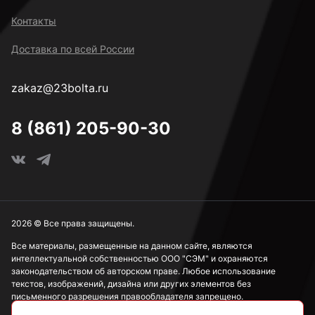
3,5 мм
Контакты
Доставка по всей России
3,6 мм
zakaz@23bolta.ru
3,7 мм
8 (861) 205-90-30
3,8 мм
3,9 мм
2026 © Все права защищены.
Все материалы, размещенные на данном сайте, являются
интеллектуальной собственностью ООО "СЭМ" и охраняются
4 мм
законодательством об авторском праве. Любое использование
текстов, изображений, дизайна или других элементов без
письменного разрешения правообладателя запрещено.
4,1 мм