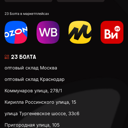
2,9 мм
23 Болта в маркетплейсах
3 мм
3,1 мм
оптовый склад Москва
3,2 мм
оптовый склад Краснодар
Коммунаров улица, 278/1
3,3 мм
Кирилла Россинского улица, 15
3,4 мм
улица Тургеневское шоссе, 33с6
Пригородная улица, 105