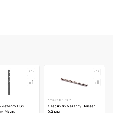
6
Артикул
HS101032
о металлу HSS
Сверло по металлу Haisser
м Matrix
5,2 мм