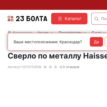
Каталог
Краснодар
Акции
Покупателям
О нас
Ваше местоположение: Краснодар?
Да
Главная
Оснастка
Сверла
По металлу
Кобальтовые
Сверло по металлу Haisse
Артикул HS101049
0 отзывов