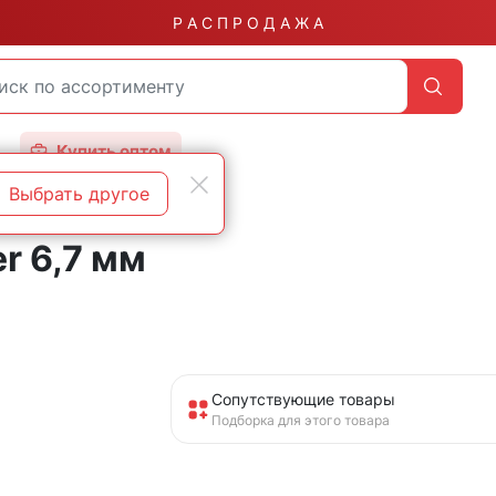
Р А С П Р О Д А Ж А
Купить оптом
Выбрать другое
r 6,7 мм
Сопутствующие товары
Подборка для этого товара