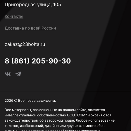
Пригородная улица, 105
3,5 мм
Контакты
Доставка по всей России
3,6 мм
zakaz@23bolta.ru
3,7 мм
8 (861) 205-90-30
3,8 мм
3,9 мм
2026 © Все права защищены.
Все материалы, размещенные на данном сайте, являются
интеллектуальной собственностью ООО "СЭМ" и охраняются
4 мм
законодательством об авторском праве. Любое использование
текстов, изображений, дизайна или других элементов без
письменного разрешения правообладателя запрещено.