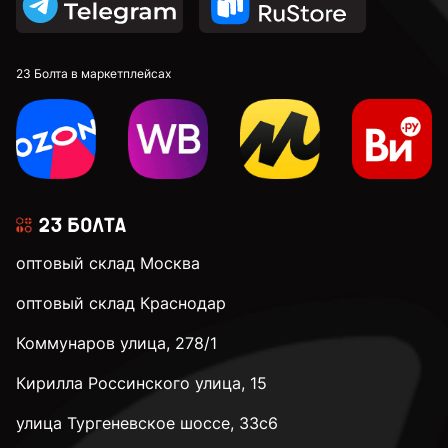
2,9 мм
23 Болта в маркетплейсах
3 мм
3,1 мм
оптовый склад Москва
3,2 мм
оптовый склад Краснодар
Коммунаров улица, 278/1
3,3 мм
Кирилла Россинского улица, 15
3,4 мм
улица Тургеневское шоссе, 33с6