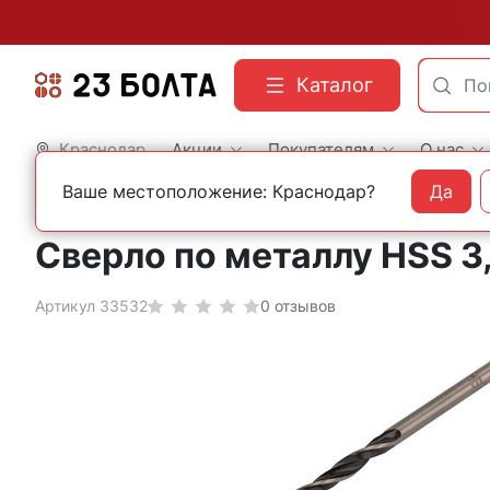
Каталог
Краснодар
Акции
Покупателям
О нас
Ваше местоположение: Краснодар?
Да
Главная
Оснастка
Сверла
По металлу
Кобальтовые
Сверло по металлу HSS 3
Артикул 33532
0 отзывов