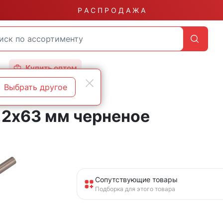
Р А С П Р О Д А Ж А
Купить оптом
Выбрать другое
,2х63 мм черненое
Сопутствующие товары
Подборка для этого товара