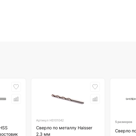
Артикул
HS101042
5 размеров
 HSS
Сверло по металлу Haisser
Сверло п
востовик
2,3 мм