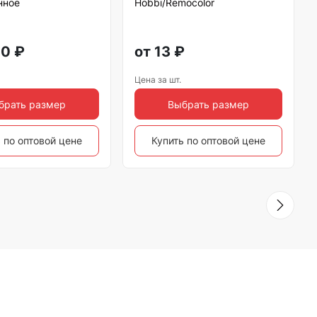
нное
Hobbi/Remocolor
50
₽
от
13
₽
Цена за шт.
брать размер
Выбрать размер
 по оптовой цене
Купить по оптовой цене