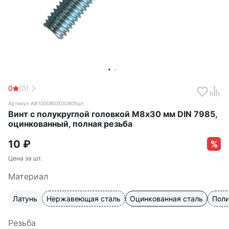
0
(0)
Артикул АВ1000803032805шт
Винт с полукруглой головкой М8х30 мм DIN 7985,
оцинкованный, полная резьба
10
₽
Цена за шт.
Материал
Латунь
Нержавеющая сталь
Оцинкованная сталь
Пол
Резьба