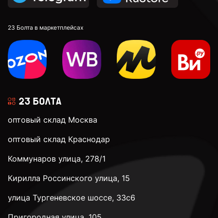
DIN 913 установочные с внутренним шестигранником
23 Болта в маркетплейсах
к.п. 4,8
к.п. 5,8
оптовый склад Москва
к.п. 8,8
оптовый склад Краснодар
Коммунаров улица, 278/1
к.п. 10,9
Кирилла Россинского улица, 15
к.п. 12,9
улица Тургеневское шоссе, 33с6
Пригородная улица, 105