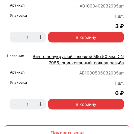
АВ1000402032005шт
1 шт.
3 ₽
В корзину
Винт с полукруглой головкой М5х50 мм DIN
7985, оцинкованный, полная резьба
АВ1000505032005шт
1 шт.
6 ₽
В корзину
Показать еще