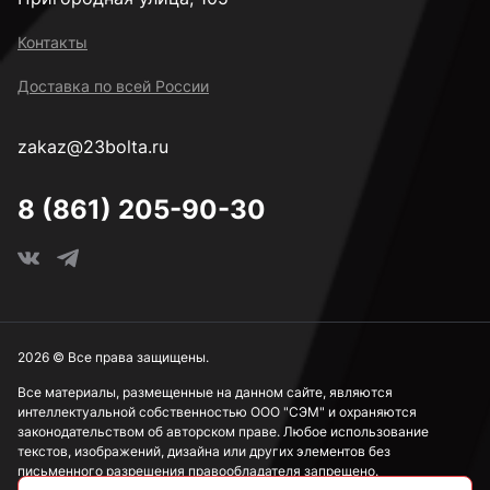
к.п. 14H
Контакты
Доставка по всей России
М2
zakaz@23bolta.ru
М2,5
8 (861) 205-90-30
М3
М4
2026 © Все права защищены.
Все материалы, размещенные на данном сайте, являются
интеллектуальной собственностью ООО "СЭМ" и охраняются
М5
законодательством об авторском праве. Любое использование
текстов, изображений, дизайна или других элементов без
письменного разрешения правообладателя запрещено.