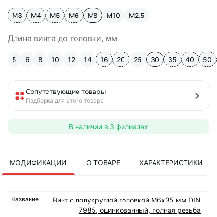
М3
М4
М5
М6
М8
М10
М2.5
Длина винта до головки, мм
5
6
8
10
12
14
16
20
25
30
35
40
50
Сопутствующие товары
Подборка для этого товара
В наличии в
3 филиалах
МОДИФИКАЦИИ
О ТОВАРЕ
ХАРАКТЕРИСТИКИ
Винт с полукруглой головкой М6х35 мм DIN
7985, оцинкованный, полная резьба