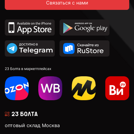
Связаться с нами
С неполной резьбой
DIN 912 с внутренним шестигранником и
цилиндрической головкой
DIN 7991 c потайной головкой и внутренним
шестигранником
DIN 913 установочные с внутренним шестигранником
23 Болта в маркетплейсах
к.п. 4,8
к.п. 5,8
оптовый склад Москва
к.п. 8,8