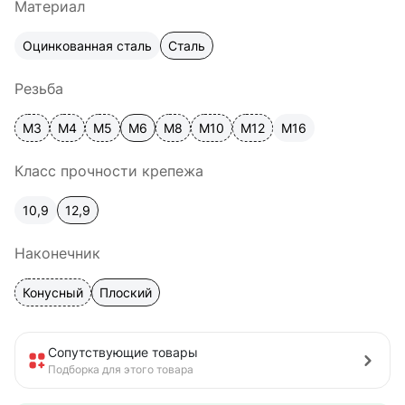
Материал
Оцинкованная сталь
Сталь
Резьба
М3
М4
М5
М6
М8
М10
М12
М16
Класс прочности крепежа
10,9
12,9
Наконечник
Конусный
Плоский
Сопутствующие товары
Подборка для этого товара