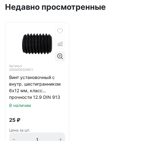
Недавно просмотренные
Артикул
2000000329611
Винт установочный с
внутр. шестигранником
6х12 мм, класс
прочности 12.9 DIN 913
тупой конец, черный
В наличии
25
₽
Цена за шт.