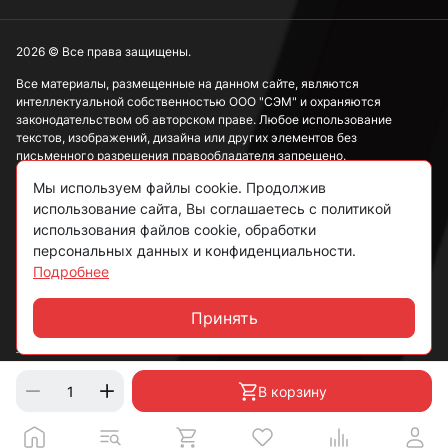
М4
2026 © Все права защищены.
Все материалы, размещенные на данном сайте, являются
интеллектуальной собственностью ООО "СЭМ" и охраняются
М5
законодательством об авторском праве. Любое использование
текстов, изображений, дизайна или других элементов без
письменного разрешения правообладателя запрещено.
М6
Мы используем файлы cookie. Продолжив
Информация, представленная на сайте, носит исключительно
использование сайта, Вы соглашаетесь с политикой
ознакомительный характер и не может рассматриваться как
публичная оферта в соответствии со ст. 437 ГК РФ.
использования файлов cookie, обработки
М8
персональных данных и конфиденциальности.
Подробнее
Политика конфиденциальности
Согласие на обработку данных
Принять
М10
Чат
Пользовательское соглашение
М12
В корзину