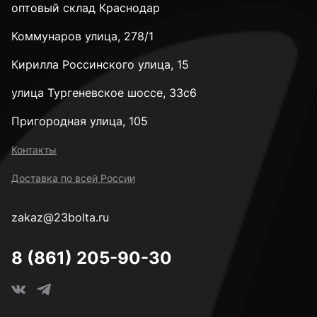
оптовый склад Краснодар
Коммунаров улица, 278/1
к.п. 10,9
Кирилла Россинского улица, 15
к.п. 12,9
улица Тургеневское шоссе, 33с6
Пригородная улица, 105
к.п. 14H
Контакты
Доставка по всей России
М2
zakaz@23bolta.ru
М2,5
8 (861) 205-90-30
М3