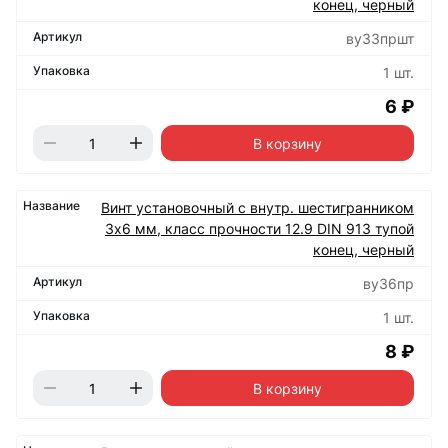
конец, черный
ву33пршт
1 шт.
6 ₽
В корзину
Винт установочный с внутр. шестигранником
3х6 мм, класс прочности 12.9 DIN 913 тупой
конец, черный
ву36пр
1 шт.
8 ₽
В корзину