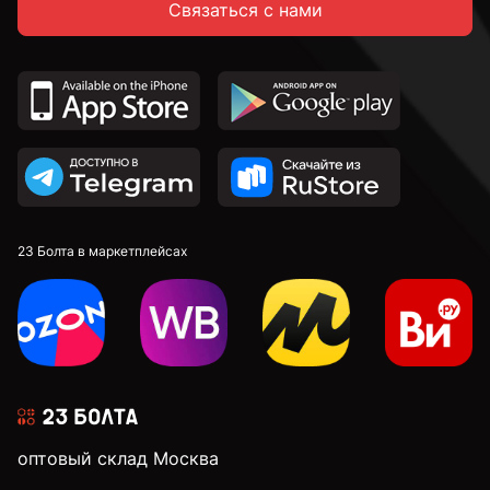
Связаться с нами
С неполной резьбой
DIN 912 с внутренним шестигранником и
цилиндрической головкой
DIN 7991 c потайной головкой и внутренним
шестигранником
DIN 913 установочные с внутренним шестигранником
23 Болта в маркетплейсах
к.п. 4,8
к.п. 5,8
оптовый склад Москва
к.п. 8,8