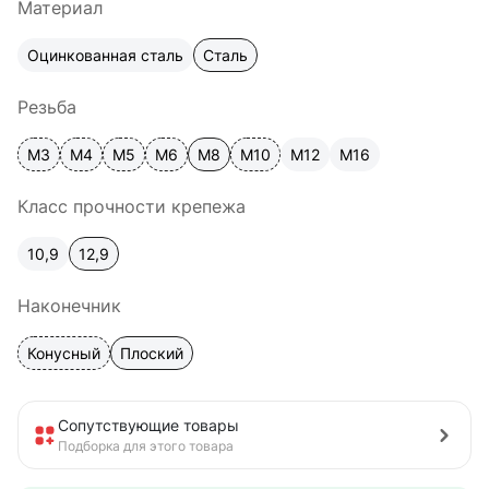
Материал
Оцинкованная сталь
Сталь
Резьба
М3
М4
М5
М6
М8
М10
М12
М16
Класс прочности крепежа
10,9
12,9
Наконечник
Конусный
Плоский
Сопутствующие товары
Подборка для этого товара