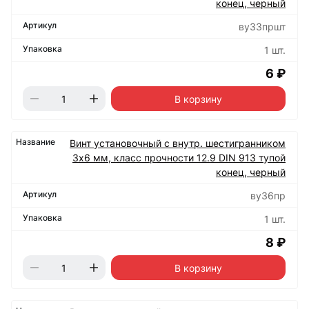
конец, черный
ву33пршт
1 шт.
6 ₽
В корзину
Винт установочный с внутр. шестигранником
3х6 мм, класс прочности 12.9 DIN 913 тупой
конец, черный
ву36пр
1 шт.
8 ₽
В корзину