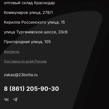
оптовый склад Краснодар
Коммунаров улица, 278/1
к.п. 10,9
Кирилла Россинского улица, 15
к.п. 12,9
улица Тургеневское шоссе, 33с6
Пригородная улица, 105
к.п. 14H
Контакты
Доставка по всей России
М2
zakaz@23bolta.ru
М2,5
8 (861) 205-90-30
М3