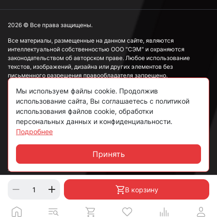
М4
2026 © Все права защищены.
Все материалы, размещенные на данном сайте, являются
интеллектуальной собственностью ООО "СЭМ" и охраняются
М5
законодательством об авторском праве. Любое использование
текстов, изображений, дизайна или других элементов без
письменного разрешения правообладателя запрещено.
М6
Мы используем файлы cookie. Продолжив
Информация, представленная на сайте, носит исключительно
использование сайта, Вы соглашаетесь с политикой
ознакомительный характер и не может рассматриваться как
публичная оферта в соответствии со ст. 437 ГК РФ.
использования файлов cookie, обработки
М8
персональных данных и конфиденциальности.
Подробнее
Политика конфиденциальности
Согласие на обработку данных
Принять
М10
Чат
Пользовательское соглашение
М12
В корзину