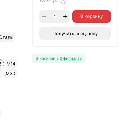
+22 бонуса
?
В корзину
Получить спец.цену
Сталь
В наличии в
2 филиалах
2
М14
7
М30