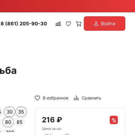
8 (861) 205-90-30
Войти
зьба
В избранное
Сравнить
5
30
35
216
₽
80
85
Цена за шт.
0
160