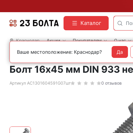
Каталог
Краснодар
Акции
Покупателям
О нас
Ваше местоположение: Краснодар?
Да
Главная
Строительный крепеж
Нержавеющий крепеж
Болты DIN 933 шести
Болт 16х45 мм DIN 933 н
Артикул АС1301604591G07шт
0 отзывов