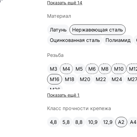
Показать ещё 14
170
180
200
220
240
260
Материал
Латунь
Нержавеющая сталь
Оцинкованная сталь
Полиамид
Резьба
М3
М4
М5
М6
М8
М10
М1
М16
М18
М20
М22
М24
М2
М36
Показать ещё 1
Класс прочности крепежа
4,8
5,8
8,8
10,9
12,9
A2
А4