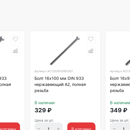
Артикул
АС1301610091G07
Артикул
АС13
933
Болт 16х100 мм DIN 933
Болт 16х
олная
нержавеющий А2, полная
нержавею
резьба
резьба
В наличии
В наличии
329
₽
349
₽
Цена за шт.
Цена за шт.
 корзину
В корзину