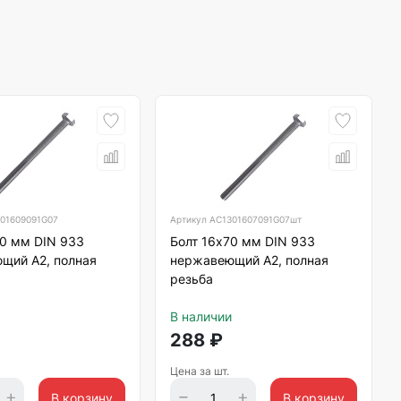
01609091G07
Артикул
АС1301607091G07шт
90 мм DIN 933
Болт 16х70 мм DIN 933
щий А2, полная
нержавеющий А2, полная
резьба
В наличии
288
₽
Цена за шт.
В корзину
В корзину