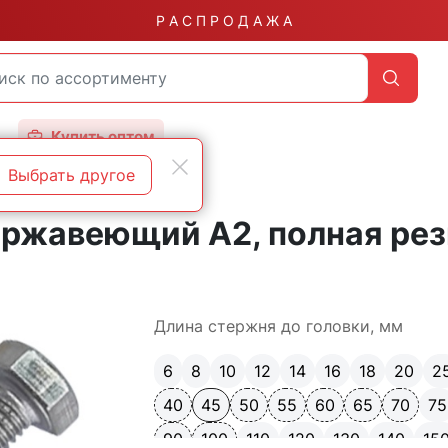
Р А С П Р О Д А Ж А
Купить оптом
Выбрать другое
гранные А2
ержавеющий А2, полная ре
Длина стержня до головки, мм
6
8
10
12
14
16
18
20
2
40
45
50
55
60
65
70
75
90
100
110
120
130
140
15