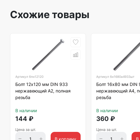
Схожие товары
Артикул
бпн12120
Артикул
бн1680а4933шт
Болт 12х120 мм DIN 933
Болт 16х80 мм DIN 
нержавеющий А2, полная
нержавеющий А4, п
резьба
резьба
В наличии
В наличии
144
₽
360
₽
Цена за шт.
Цена за шт.
В корзину
В