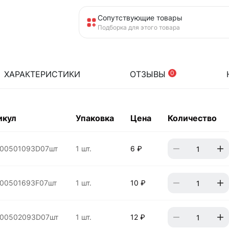
Сопутствующие товары
Подборка для этого товара
ХАРАКТЕРИСТИКИ
ОТЗЫВЫ
0
икул
Упаковка
Цена
Количество
00501093D07шт
1 шт.
6 ₽
00501693F07шт
1 шт.
10 ₽
00502093D07шт
1 шт.
12 ₽