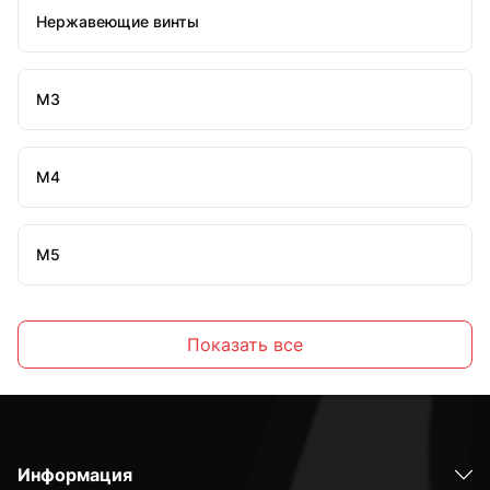
Нержавеющие винты
М3
М4
М5
М6
Показать все
М8
Информация
М10