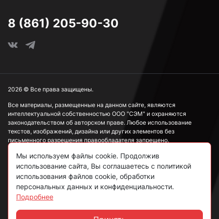
8 (861) 205-90-30
2026 © Все права защищены.
Все материалы, размещенные на данном сайте, являются
интеллектуальной собственностью ООО "СЭМ" и охраняются
законодательством об авторском праве. Любое использование
текстов, изображений, дизайна или других элементов без
письменного разрешения правообладателя запрещено.
Мы используем файлы cookie. Продолжив
Информация, представленная на сайте, носит исключительно
использование сайта, Вы соглашаетесь с политикой
ознакомительный характер и не может рассматриваться как
публичная оферта в соответствии со ст. 437 ГК РФ.
использования файлов cookie, обработки
персональных данных и конфиденциальности.
Подробнее
Политика конфиденциальности
Согласие на обработку данных