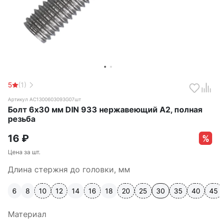
5
(1)
Артикул АС1300603093G07шт
Болт 6х30 мм DIN 933 нержавеющий А2, полная
резьба
16
₽
Цена за шт.
Длина стержня до головки, мм
6
8
10
12
14
16
18
20
25
30
35
40
45
Материал