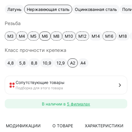
Латунь
Нержавеющая сталь
Оцинкованная сталь
Пол
Резьба
М3
М4
М5
М6
М8
М10
М12
М14
М16
М18
Класс прочности крепежа
4,8
5,8
8,8
10,9
12,9
A2
А4
Сопутствующие товары
Подборка для этого товара
В наличии в
5 филиалах
МОДИФИКАЦИИ
О ТОВАРЕ
ХАРАКТЕРИСТИКИ