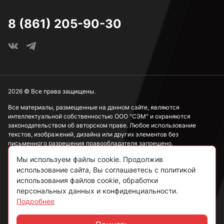
8 (861) 205-90-30
2026 © Все права защищены.
Все материалы, размещенные на данном сайте, являются
интеллектуальной собственностью ООО "СЭМ" и охраняются
законодательством об авторском праве. Любое использование
текстов, изображений, дизайна или других элементов без
письменного разрешения правообладателя запрещено.
Мы используем файлы cookie. Продолжив
Информация, представленная на сайте, носит исключительно
использование сайта, Вы соглашаетесь с политикой
ознакомительный характер и не может рассматриваться как
публичная оферта в соответствии со ст. 437 ГК РФ.
использования файлов cookie, обработки
персональных данных и конфиденциальности.
Подробнее
Политика конфиденциальности
Согласие на обработку данных