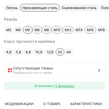
Латунь
Нержавеющая сталь
Оцинкованная сталь
Пол
Резьба
М3
М4
М5
М6
М8
М10
М12
М14
М16
М18
Класс прочности крепежа
4,8
5,8
8,8
10,9
12,9
A2
А4
Сопутствующие товары
Подборка для этого товара
В наличии в
5 филиалах
МОДИФИКАЦИИ
О ТОВАРЕ
ХАРАКТЕРИСТИКИ