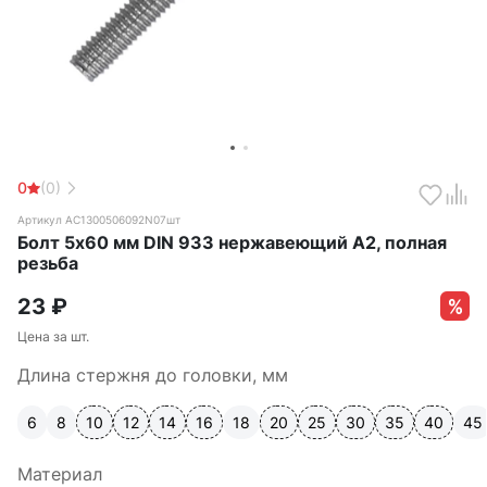
0
(0)
Артикул АС1300506092N07шт
Болт 5х60 мм DIN 933 нержавеющий А2, полная
резьба
23
₽
Цена за шт.
Длина стержня до головки, мм
6
8
10
12
14
16
18
20
25
30
35
40
45
Материал