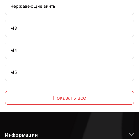
Нержавеющие винты
М3
М4
М5
М6
Показать все
М8
Информация
М10