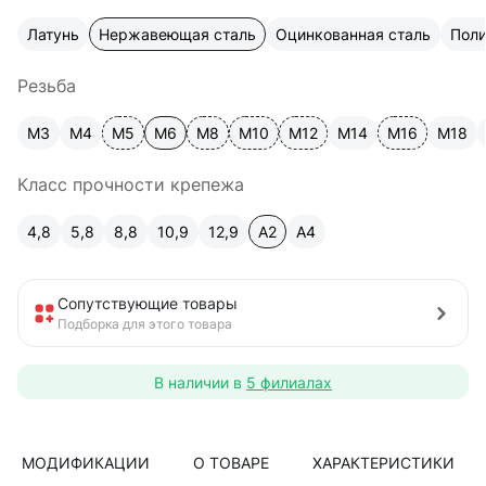
Латунь
Нержавеющая сталь
Оцинкованная сталь
Пол
Резьба
М3
М4
М5
М6
М8
М10
М12
М14
М16
М18
Класс прочности крепежа
4,8
5,8
8,8
10,9
12,9
A2
А4
Сопутствующие товары
Подборка для этого товара
В наличии в
5 филиалах
МОДИФИКАЦИИ
О ТОВАРЕ
ХАРАКТЕРИСТИКИ