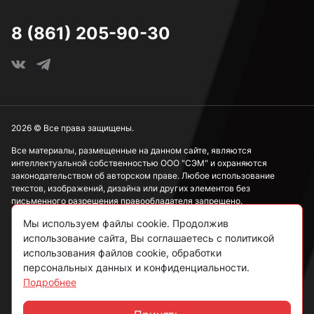
8 (861) 205-90-30
2026 © Все права защищены.
Все материалы, размещенные на данном сайте, являются
интеллектуальной собственностью ООО "СЭМ" и охраняются
законодательством об авторском праве. Любое использование
текстов, изображений, дизайна или других элементов без
письменного разрешения правообладателя запрещено.
Мы используем файлы cookie. Продолжив
Информация, представленная на сайте, носит исключительно
использование сайта, Вы соглашаетесь с политикой
ознакомительный характер и не может рассматриваться как
публичная оферта в соответствии со ст. 437 ГК РФ.
использования файлов cookie, обработки
персональных данных и конфиденциальности.
Подробнее
Политика конфиденциальности
Согласие на обработку данных