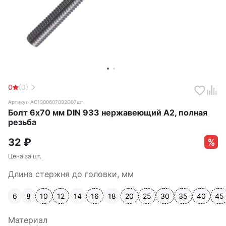
0
(0)
Артикул АС1300607092G07шт
Болт 6х70 мм DIN 933 нержавеющий А2, полная
резьба
32
₽
Цена за шт.
Длина стержня до головки, мм
6
8
10
12
14
16
18
20
25
30
35
40
45
Материал