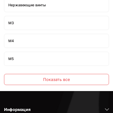
Нержавеющие винты
М3
М4
М5
М6
Показать все
М8
Информация
М10