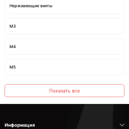
Нержавеющие винты
М3
М4
М5
М6
Показать все
М8
Информация
М10