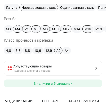
Латунь
Нержавеющая сталь
Оцинкованная сталь
Пол
Резьба
М3
М4
М5
М6
М8
М10
М12
М14
М16
М18
Класс прочности крепежа
4,8
5,8
8,8
10,9
12,9
A2
А4
Сопутствующие товары
Подборка для этого товара
В наличии в
5 филиалах
МОДИФИКАЦИИ
О ТОВАРЕ
ХАРАКТЕРИСТИКИ