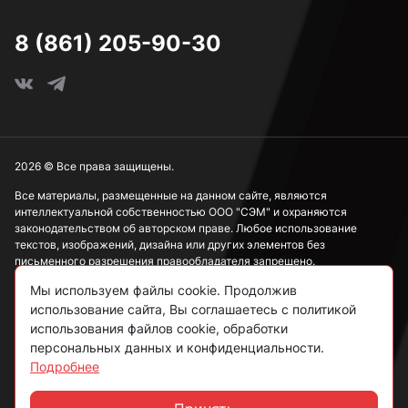
8 (861) 205-90-30
2026 © Все права защищены.
Все материалы, размещенные на данном сайте, являются
интеллектуальной собственностью ООО "СЭМ" и охраняются
законодательством об авторском праве. Любое использование
текстов, изображений, дизайна или других элементов без
письменного разрешения правообладателя запрещено.
Мы используем файлы cookie. Продолжив
Информация, представленная на сайте, носит исключительно
использование сайта, Вы соглашаетесь с политикой
ознакомительный характер и не может рассматриваться как
публичная оферта в соответствии со ст. 437 ГК РФ.
использования файлов cookie, обработки
персональных данных и конфиденциальности.
Подробнее
Политика конфиденциальности
Согласие на обработку данных