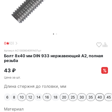
0
(0)
Артикул АС1300804091N07шт
Болт 8х40 мм DIN 933 нержавеющий А2, полная
резьба
43
₽
Цена за шт.
Длина стержня до головки, мм
6
8
10
12
14
16
18
20
25
30
35
40
45
Материал