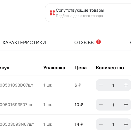
Сопутствующие товары
Подборка для этого товара
ХАРАКТЕРИСТИКИ
ОТЗЫВЫ
1
икул
Упаковка
Цена
Количество
00501093D07шт
1 шт.
6 ₽
00501693F07шт
1 шт.
10 ₽
00503093N07шт
1 шт.
14 ₽