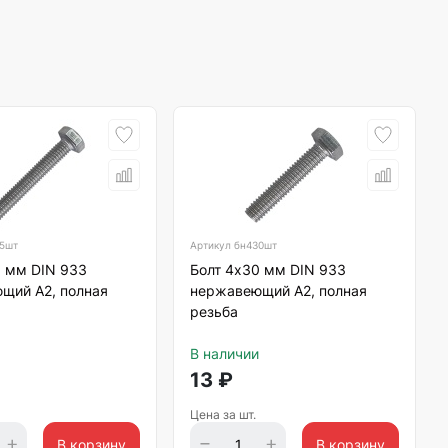
5шт
Артикул
бн430шт
5 мм DIN 933
Болт 4х30 мм DIN 933
щий А2, полная
нержавеющий А2, полная
резьба
В наличии
13
₽
Цена за шт.
В корзину
В корзину