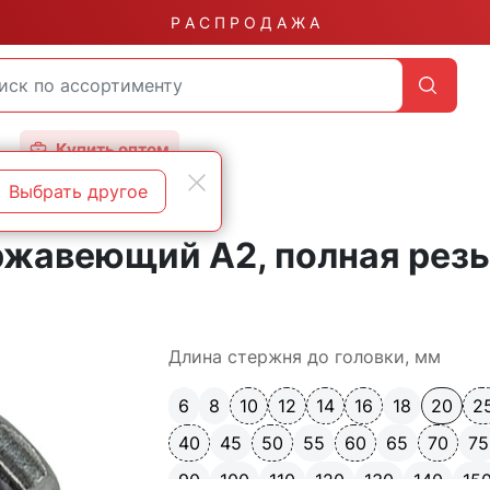
Р А С П Р О Д А Ж А
Купить оптом
Выбрать другое
гранные А2
ржавеющий А2, полная рез
Длина стержня до головки, мм
6
8
10
12
14
16
18
20
2
40
45
50
55
60
65
70
75
90
100
110
120
130
140
15