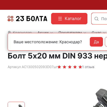
Каталог
Краснодар
Акции
Покупателям
О нас
Ваше местоположение: Краснодар?
Да
Главная
Строительный крепеж
Нержавеющий крепеж
Болты DIN 933 шести
Болт 5х20 мм DIN 933 не
Артикул АС1300502093D07шт
1 отзыв