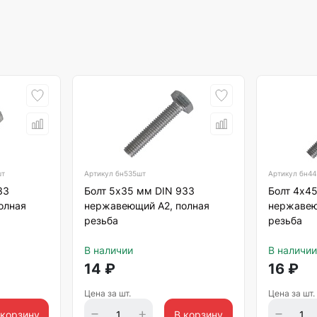
шт
Артикул
бн535шт
Артикул
бн44
33
Болт 5х35 мм DIN 933
Болт 4х4
олная
нержавеющий А2, полная
нержавею
резьба
резьба
В наличии
В наличии
14
₽
16
₽
Цена за шт.
Цена за шт.
 корзину
В корзину