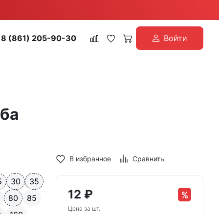
8 (861) 205-90-30
Войти
ьба
В избранное
Сравнить
5
30
35
12
₽
80
85
Цена за шт.
0
160