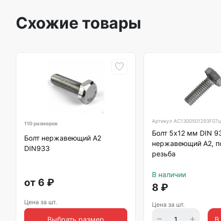
Схожие товары
Артикул
АС1300501293F07
110 размеров
Болт 5х12 мм DIN 9
Болт нержавеющий А2
нержавеющий А2, п
DIN933
резьба
В наличии
от
6
₽
8
₽
Цена за шт.
Цена за шт.
Выбрать размер
В