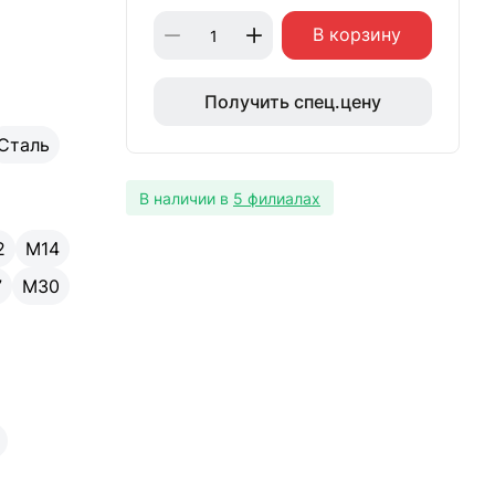
В корзину
Получить спец.цену
Сталь
В наличии в
5 филиалах
2
М14
7
М30