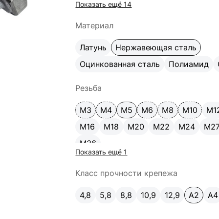
Показать ещё 14
170
180
200
220
240
260
Материал
Латунь
Нержавеющая сталь
Оцинкованная сталь
Полиамид
Резьба
М3
М4
М5
М6
М8
М10
М1
М16
М18
М20
М22
М24
М2
М36
Показать ещё 1
Класс прочности крепежа
4,8
5,8
8,8
10,9
12,9
A2
А4