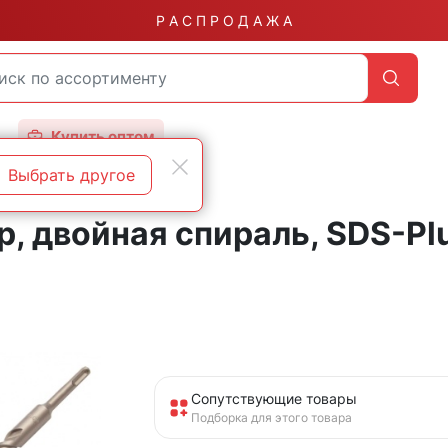
Р А С П Р О Д А Ж А
Купить оптом
Выбрать другое
ip, двойная спираль, SDS-P
Сопутствующие товары
Подборка для этого товара