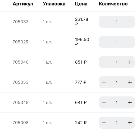
Артикул
Упаковка
Цена
Количество
261.78
705033
1 шт.
₽
196.50
705025
1 шт.
₽
705040
1 шт.
851 ₽
705053
1 шт.
777 ₽
705048
1 шт.
641 ₽
705008
1 шт.
242 ₽