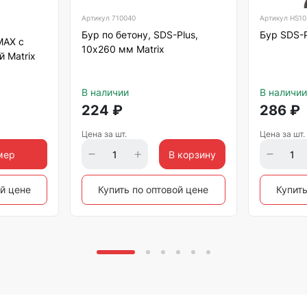
Артикул
710040
Артикул
HS10
Бур по бетону, SDS-Plus,
Бур SDS-
MAX с
10х260 мм Matrix
й Matrix
В наличии
В наличии
224
₽
286
₽
Цена за шт.
Цена за шт.
мер
В корзину
ой цене
Купить по оптовой цене
Купить