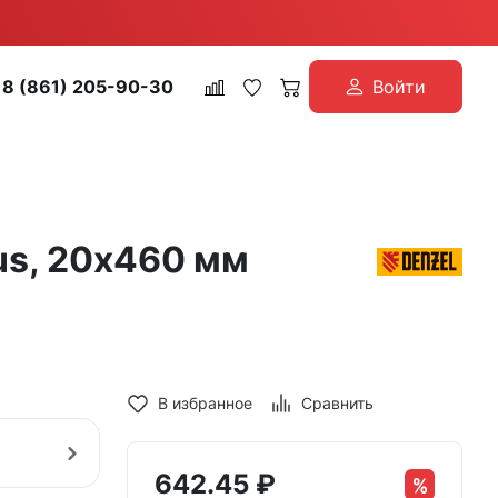
8 (861) 205-90-30
Войти
lus, 20х460 мм
В избранное
Сравнить
642.45
₽