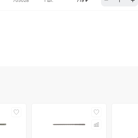
705028
1 шт.
719 ₽