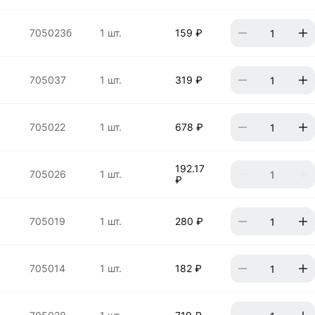
705023б
1 шт.
159 ₽
705037
1 шт.
319 ₽
705022
1 шт.
678 ₽
192.17
705026
1 шт.
₽
705019
1 шт.
280 ₽
705014
1 шт.
182 ₽