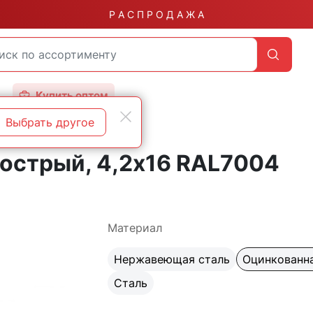
Р А С П Р О Д А Ж А
Купить оптом
Выбрать другое
острые
 острый, 4,2х16 RAL7004
Материал
Нержавеющая сталь
Оцинкованна
Сталь