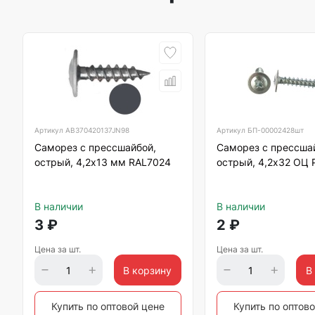
Артикул
AB370420137JN98
Артикул
БП-00002428шт
Саморез с прессшайбой,
Саморез с прессша
острый, 4,2х13 мм RAL7024
острый, 4,2х32 ОЦ 
В наличии
В наличии
3
₽
2
₽
Цена за шт.
Цена за шт.
В корзину
В
Купить по оптовой цене
Купить по оптов