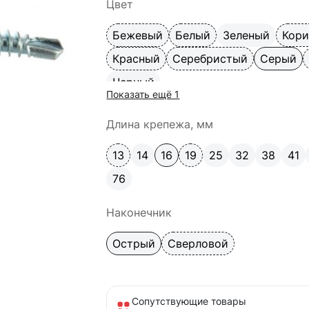
Цвет
Бежевый
Белый
Зеленый
Кор
Красный
Серебристый
Серый
Черный
Показать ещё 1
Длина крепежа, мм
13
14
16
19
25
32
38
41
76
Наконечник
Острый
Сверловой
Сопутствующие товары