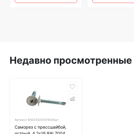
Недавно просмотренные
Артикул
B00234201674A00шт
Саморез с прессшайбой,
острый, 4,2х16 RAL7004