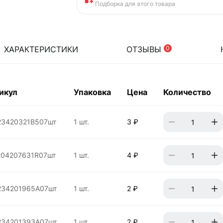
Подборка для этого товара
ХАРАКТЕРИСТИКИ
ОТЗЫВЫ
0
икул
Упаковка
Цена
Количество
23420321B507шт
1 шт.
3 ₽
204207631R07шт
1 шт.
4 ₽
234201965A07шт
1 шт.
2 ₽
234201393A07шт
1 шт.
2 ₽