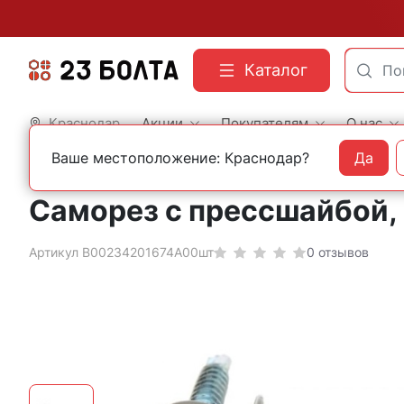
Каталог
Краснодар
Акции
Покупателям
О нас
Ваше местоположение: Краснодар?
Да
Главная
Строительный крепеж
Саморезы
С прессшайбой
С прессшайбой 
Саморез с прессшайбой,
Артикул B00234201674A00шт
0 отзывов