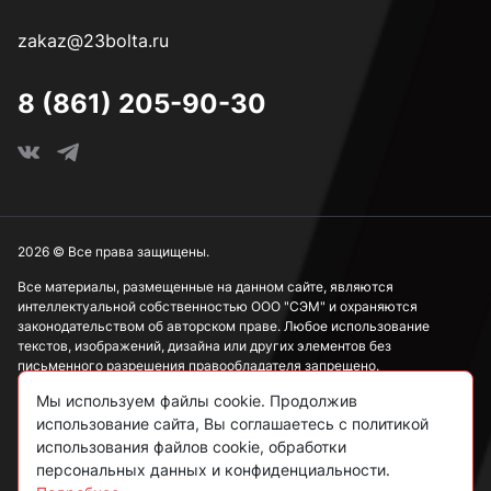
3,6 мм
zakaz@23bolta.ru
3,7 мм
8 (861) 205-90-30
3,8 мм
3,9 мм
2026 © Все права защищены.
Все материалы, размещенные на данном сайте, являются
интеллектуальной собственностью ООО "СЭМ" и охраняются
4 мм
законодательством об авторском праве. Любое использование
текстов, изображений, дизайна или других элементов без
письменного разрешения правообладателя запрещено.
4,1 мм
Мы используем файлы cookie. Продолжив
Информация, представленная на сайте, носит исключительно
использование сайта, Вы соглашаетесь с политикой
ознакомительный характер и не может рассматриваться как
публичная оферта в соответствии со ст. 437 ГК РФ.
использования файлов cookie, обработки
4,2 мм
персональных данных и конфиденциальности.