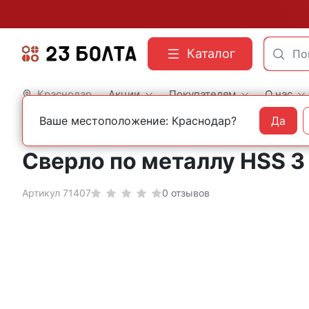
Каталог
Краснодар
Акции
Покупателям
О нас
Ваше местоположение: Краснодар?
Да
Главная
Оснастка
Сверла
По металлу
Кобальтовые
Сверло по металлу HSS 3
Артикул 71407
0 отзывов