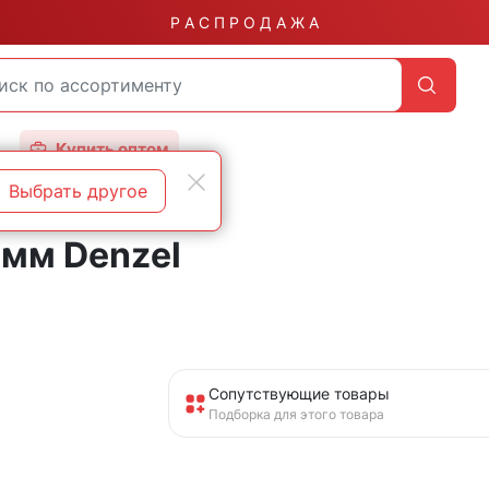
Р А С П Р О Д А Ж А
Купить оптом
Выбрать другое
 мм Denzel
Сопутствующие товары
Подборка для этого товара