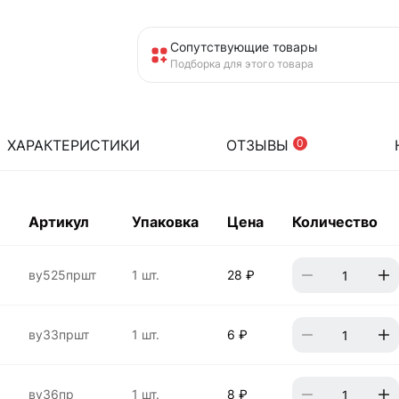
Сопутствующие товары
Подборка для этого товара
ХАРАКТЕРИСТИКИ
ОТЗЫВЫ
0
Артикул
Упаковка
Цена
Количество
ву525пршт
1 шт.
28 ₽
ву33пршт
1 шт.
6 ₽
ву36пр
1 шт.
8 ₽