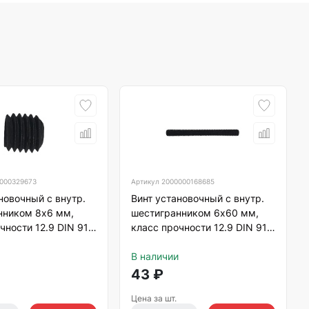
000329673
Артикул
2000000168685
новочный с внутр.
Винт установочный с внутр.
нником 8х6 мм,
шестигранником 6х60 мм,
чности 12.9 DIN 913
класс прочности 12.9 DIN 913
ец, черный
тупой конец, черный
В наличии
43
₽
Цена за шт.