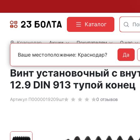
Каталог
Краснодар
Акции
Покупателям
О нас
Ваше местоположение: Краснодар?
Да
Главная
Строительный крепеж
Винты
Винты установочные с внутренним ш
Винт установочный с вну
12.9 DIN 913 тупой конец
Артикул П0000019209шт
0 отзывов