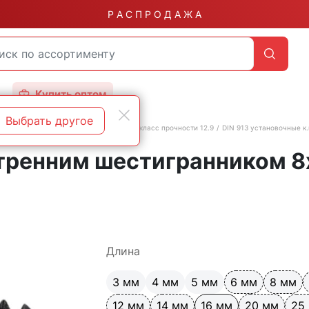
Р А С П Р О Д А Ж А
Купить оптом
Выбрать другое
естигранником
Винты установочные, класс прочности 12.9
DIN 913 установочные к.
тренним шестигранником 8
Длина
3 мм
4 мм
5 мм
6 мм
8 мм
12 мм
14 мм
16 мм
20 мм
25