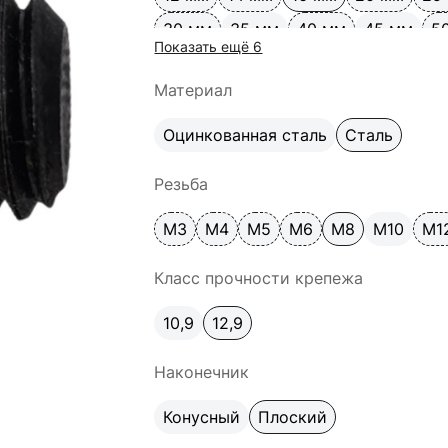
30 мм
35 мм
40 мм
45 мм
5
Показать ещё 6
60 мм
Материал
Оцинкованная сталь
Сталь
Резьба
М3
М4
М5
М6
М8
М10
М1
Класс прочности крепежа
10,9
12,9
Наконечник
Конусный
Плоский