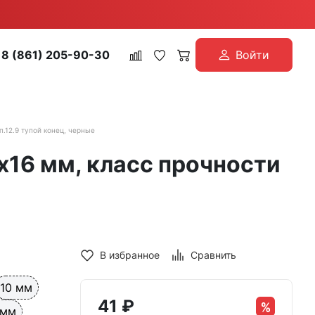
8 (861) 205-90-30
Войти
п.12.9 тупой конец, черные
х16 мм, класс прочности
В избранное
Сравнить
10 мм
41
₽
 мм