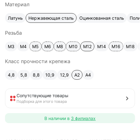
Материал
Латунь
Нержавеющая сталь
Оцинкованная сталь
Пол
Резьба
М3
М4
М5
М6
М8
М10
М12
М14
М16
М18
Класс прочности крепежа
4,8
5,8
8,8
10,9
12,9
A2
А4
Сопутствующие товары
Подборка для этого товара
В наличии в
3 филиалах