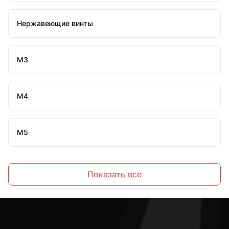
Нержавеющие винты
М3
М4
М5
М6
Показать все
М8