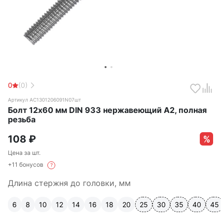
0
(0)
Артикул АС1301206091N07шт
Болт 12х60 мм DIN 933 нержавеющий А2, полная
резьба
108
₽
Цена за шт.
+11 бонусов
?
Длина стержня до головки, мм
6
8
10
12
14
16
18
20
25
30
35
40
45