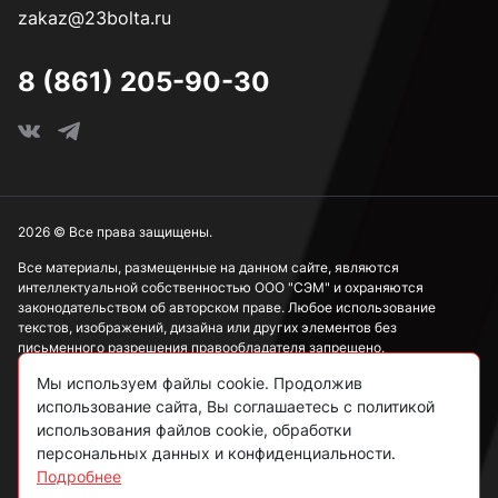
zakaz@23bolta.ru
8 (861) 205-90-30
2026 © Все права защищены.
Все материалы, размещенные на данном сайте, являются
интеллектуальной собственностью ООО "СЭМ" и охраняются
законодательством об авторском праве. Любое использование
текстов, изображений, дизайна или других элементов без
письменного разрешения правообладателя запрещено.
Мы используем файлы cookie. Продолжив
Информация, представленная на сайте, носит исключительно
использование сайта, Вы соглашаетесь с политикой
ознакомительный характер и не может рассматриваться как
публичная оферта в соответствии со ст. 437 ГК РФ.
использования файлов cookie, обработки
персональных данных и конфиденциальности.
Подробнее
Политика конфиденциальности