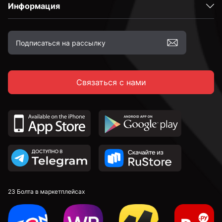
Информация
М10
М12
Связаться с нами
М16
23 Болта в маркетплейсах