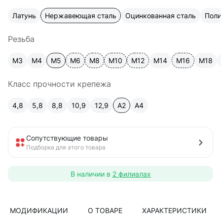
Латунь
Нержавеющая сталь
Оцинкованная сталь
Пол
Резьба
М3
М4
М5
М6
М8
М10
М12
М14
М16
М18
Класс прочности крепежа
4,8
5,8
8,8
10,9
12,9
A2
А4
Сопутствующие товары
Подборка для этого товара
В наличии в
2 филиалах
МОДИФИКАЦИИ
О ТОВАРЕ
ХАРАКТЕРИСТИКИ