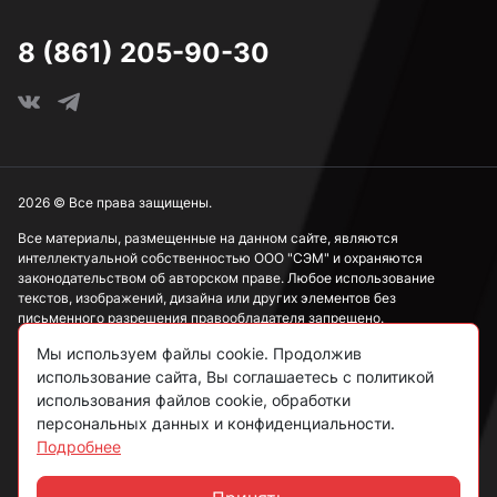
8 (861) 205-90-30
2026 © Все права защищены.
Все материалы, размещенные на данном сайте, являются
интеллектуальной собственностью ООО "СЭМ" и охраняются
законодательством об авторском праве. Любое использование
текстов, изображений, дизайна или других элементов без
письменного разрешения правообладателя запрещено.
Мы используем файлы cookie. Продолжив
Информация, представленная на сайте, носит исключительно
использование сайта, Вы соглашаетесь с политикой
ознакомительный характер и не может рассматриваться как
публичная оферта в соответствии со ст. 437 ГК РФ.
использования файлов cookie, обработки
персональных данных и конфиденциальности.
Подробнее
Политика конфиденциальности
Согласие на обработку данных