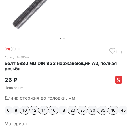
0
(0)
Артикул бн580шт
Болт 5х80 мм DIN 933 нержавеющий А2, полная
резьба
26
₽
Цена за шт.
Длина стержня до головки, мм
6
8
10
12
14
16
18
20
25
30
35
40
45
Материал