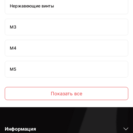
Нержавеющие винты
М3
М4
М5
М6
Показать все
М8
Информация
М10