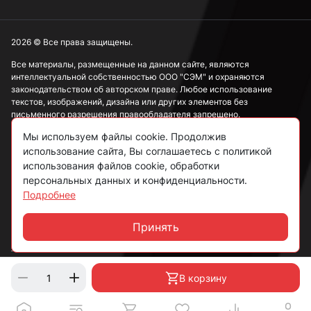
2026 © Все права защищены.
Все материалы, размещенные на данном сайте, являются
интеллектуальной собственностью ООО "СЭМ" и охраняются
законодательством об авторском праве. Любое использование
текстов, изображений, дизайна или других элементов без
письменного разрешения правообладателя запрещено.
Мы используем файлы cookie. Продолжив
Информация, представленная на сайте, носит исключительно
использование сайта, Вы соглашаетесь с политикой
ознакомительный характер и не может рассматриваться как
публичная оферта в соответствии со ст. 437 ГК РФ.
использования файлов cookie, обработки
персональных данных и конфиденциальности.
Подробнее
Политика конфиденциальности
Согласие на обработку данных
Принять
Чат
Пользовательское соглашение
В корзину