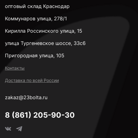
оптовый склад Краснодар
Коммунаров улица, 278/1
32 мм
Кирилла Россинского улица, 15
35 мм
улица Тургеневское шоссе, 33с6
Пригородная улица, 105
38 мм
Контакты
Доставка по всей России
40 мм
zakaz@23bolta.ru
45 мм
8 (861) 205-90-30