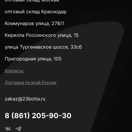
28 мм
оптовый склад Краснодар
Коммунаров улица, 278/1
32 мм
Кирилла Россинского улица, 15
35 мм
улица Тургеневское шоссе, 33с6
Пригородная улица, 105
38 мм
Контакты
Доставка по всей России
40 мм
zakaz@23bolta.ru
45 мм
8 (861) 205-90-30