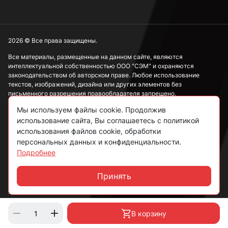
2026 © Все права защищены.
Все материалы, размещенные на данном сайте, являются
интеллектуальной собственностью ООО "СЭМ" и охраняются
законодательством об авторском праве. Любое использование
текстов, изображений, дизайна или других элементов без
письменного разрешения правообладателя запрещено.
Мы используем файлы cookie. Продолжив
Информация, представленная на сайте, носит исключительно
использование сайта, Вы соглашаетесь с политикой
ознакомительный характер и не может рассматриваться как
публичная оферта в соответствии со ст. 437 ГК РФ.
использования файлов cookie, обработки
персональных данных и конфиденциальности.
Подробнее
Политика конфиденциальности
Согласие на обработку данных
Принять
Чат
Пользовательское соглашение
В корзину