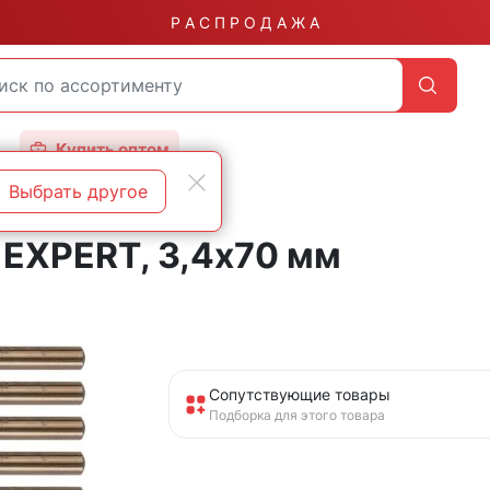
Р А С П Р О Д А Ж А
Купить оптом
Выбрать другое
 EXPERT, 3,4х70 мм
Сопутствующие товары
Подборка для этого товара