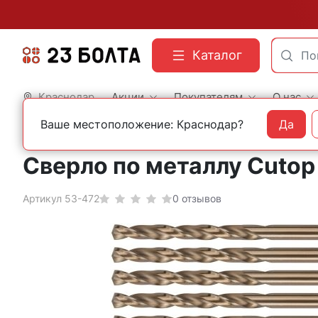
Каталог
Краснодар
Акции
Покупателям
О нас
Ваше местоположение: Краснодар?
Да
Главная
Оснастка
Сверла
По металлу
Кобальтовые
Сверло по металлу Cutop
Артикул 53-472
0 отзывов