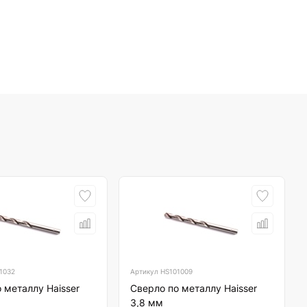
1032
Артикул
HS101009
 металлу Haisser
Сверло по металлу Haisser
3,8 мм