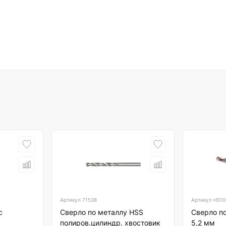
Артикул
71538
Артикул
HS10
с
Сверло по металлу HSS
Сверло по
полиров.цилиндр. хвостовик
5,2 мм