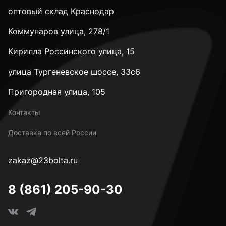
оптовый склад Краснодар
Коммунаров улица, 278/1
3,3 мм
Кирилла Россинского улица, 15
3,4 мм
улица Тургеневское шоссе, 33с6
Пригородная улица, 105
3,5 мм
Контакты
Доставка по всей России
3,6 мм
zakaz@23bolta.ru
3,7 мм
8 (861) 205-90-30
3,8 мм