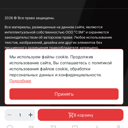
3,9 мм
2026 © Все права защищены.
Все материалы, размещенные на данном сайте, являются
интеллектуальной собственностью ООО "СЭМ" и охраняются
4 мм
законодательством об авторском праве. Любое использование
текстов, изображений, дизайна или других элементов без
письменного разрешения правообладателя запрещено.
4,1 мм
Мы используем файлы cookie. Продолжив
Информация, представленная на сайте, носит исключительно
использование сайта, Вы соглашаетесь с политикой
ознакомительный характер и не может рассматриваться как
публичная оферта в соответствии со ст. 437 ГК РФ.
использования файлов cookie, обработки
4,2 мм
персональных данных и конфиденциальности.
Подробнее
Политика конфиденциальности
Согласие на обработку данных
Принять
4,3 мм
Чат
Пользовательское соглашение
4,4 мм
В корзину