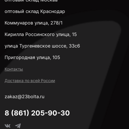
28 мм
оптовый склад Краснодар
Коммунаров улица, 278/1
32 мм
Кирилла Россинского улица, 15
35 мм
улица Тургеневское шоссе, 33с6
Пригородная улица, 105
38 мм
Контакты
Доставка по всей России
40 мм
zakaz@23bolta.ru
45 мм
8 (861) 205-90-30