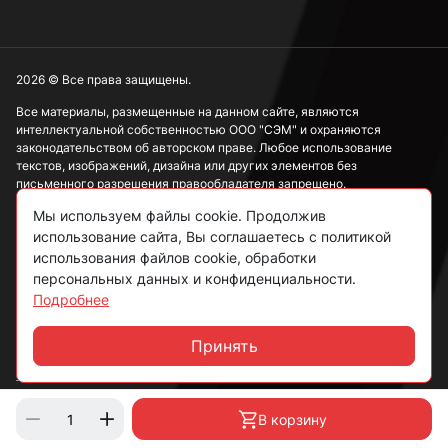
2026 © Все права защищены.
Все материалы, размещенные на данном сайте, являются
интеллектуальной собственностью ООО "СЭМ" и охраняются
законодательством об авторском праве. Любое использование
текстов, изображений, дизайна или других элементов без
письменного разрешения правообладателя запрещено.
Мы используем файлы cookie. Продолжив
Информация, представленная на сайте, носит исключительно
использование сайта, Вы соглашаетесь с политикой
ознакомительный характер и не может рассматриваться как
публичная оферта в соответствии со ст. 437 ГК РФ.
использования файлов cookie, обработки
персональных данных и конфиденциальности.
Подробнее
Политика конфиденциальности
Согласие на обработку данных
Принять
Чат
Пользовательское соглашение
В корзину