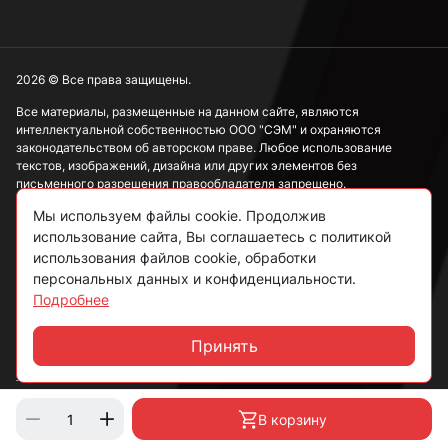
2026 © Все права защищены.
Все материалы, размещенные на данном сайте, являются
интеллектуальной собственностью ООО "СЭМ" и охраняются
законодательством об авторском праве. Любое использование
текстов, изображений, дизайна или других элементов без
письменного разрешения правообладателя запрещено.
Мы используем файлы cookie. Продолжив
Информация, представленная на сайте, носит исключительно
использование сайта, Вы соглашаетесь с политикой
ознакомительный характер и не может рассматриваться как
публичная оферта в соответствии со ст. 437 ГК РФ.
использования файлов cookie, обработки
персональных данных и конфиденциальности.
Подробнее
Политика конфиденциальности
Согласие на обработку данных
Принять
Чат
Пользовательское соглашение
В корзину