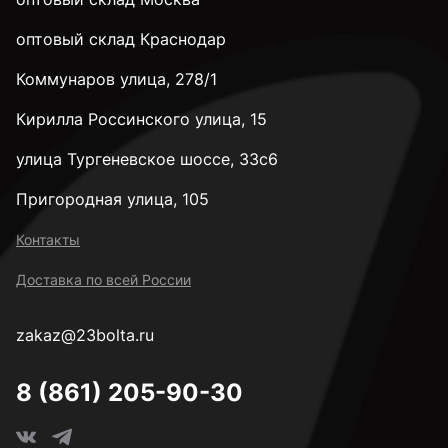
28 мм
оптовый склад Краснодар
Коммунаров улица, 278/1
32 мм
Кирилла Россинского улица, 15
35 мм
улица Тургеневское шоссе, 33с6
Пригородная улица, 105
38 мм
Контакты
Доставка по всей России
40 мм
zakaz@23bolta.ru
45 мм
8 (861) 205-90-30