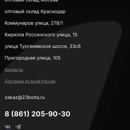
28 мм
оптовый склад Краснодар
Коммунаров улица, 278/1
32 мм
Кирилла Россинского улица, 15
35 мм
улица Тургеневское шоссе, 33с6
Пригородная улица, 105
38 мм
Контакты
Доставка по всей России
40 мм
zakaz@23bolta.ru
45 мм
8 (861) 205-90-30