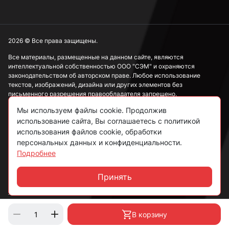
2026 © Все права защищены.
Все материалы, размещенные на данном сайте, являются
интеллектуальной собственностью ООО "СЭМ" и охраняются
законодательством об авторском праве. Любое использование
текстов, изображений, дизайна или других элементов без
письменного разрешения правообладателя запрещено.
Мы используем файлы cookie. Продолжив
Информация, представленная на сайте, носит исключительно
использование сайта, Вы соглашаетесь с политикой
ознакомительный характер и не может рассматриваться как
публичная оферта в соответствии со ст. 437 ГК РФ.
использования файлов cookie, обработки
персональных данных и конфиденциальности.
Подробнее
Политика конфиденциальности
Согласие на обработку данных
Принять
Чат
Пользовательское соглашение
В корзину