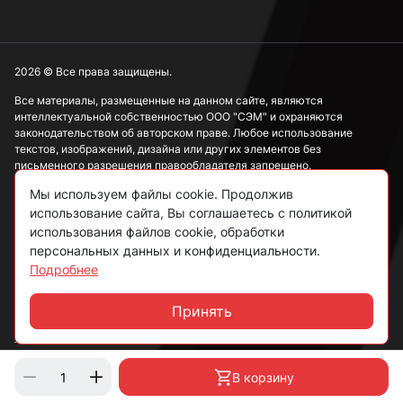
2026 © Все права защищены.
Все материалы, размещенные на данном сайте, являются
интеллектуальной собственностью ООО "СЭМ" и охраняются
законодательством об авторском праве. Любое использование
текстов, изображений, дизайна или других элементов без
письменного разрешения правообладателя запрещено.
Мы используем файлы cookie. Продолжив
Информация, представленная на сайте, носит исключительно
использование сайта, Вы соглашаетесь с политикой
ознакомительный характер и не может рассматриваться как
публичная оферта в соответствии со ст. 437 ГК РФ.
использования файлов cookie, обработки
персональных данных и конфиденциальности.
Подробнее
Политика конфиденциальности
Согласие на обработку данных
Принять
Чат
Пользовательское соглашение
В корзину