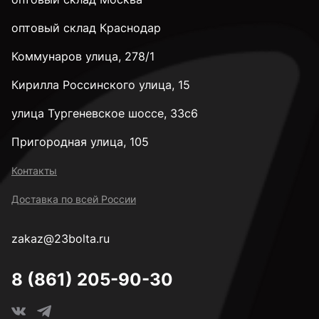
28 мм
оптовый склад Краснодар
Коммунаров улица, 278/1
32 мм
Кирилла Россинского улица, 15
35 мм
улица Тургеневское шоссе, 33с6
Пригородная улица, 105
38 мм
Контакты
Доставка по всей России
40 мм
zakaz@23bolta.ru
45 мм
8 (861) 205-90-30