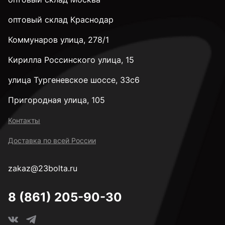
28 мм
оптовый склад Краснодар
Коммунаров улица, 278/1
32 мм
Кирилла Россинского улица, 15
35 мм
улица Тургеневское шоссе, 33с6
Пригородная улица, 105
38 мм
Контакты
Доставка по всей России
40 мм
zakaz@23bolta.ru
45 мм
8 (861) 205-90-30