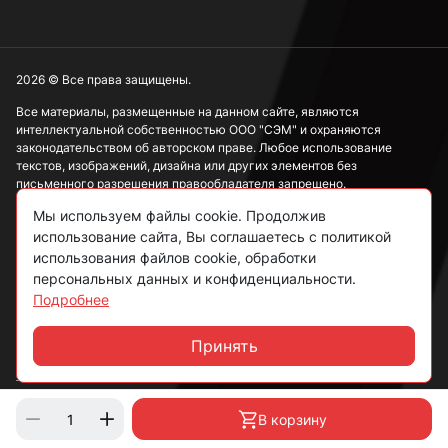
2026 © Все права защищены.
Все материалы, размещенные на данном сайте, являются
интеллектуальной собственностью ООО "СЭМ" и охраняются
законодательством об авторском праве. Любое использование
текстов, изображений, дизайна или других элементов без
письменного разрешения правообладателя запрещено.
Мы используем файлы cookie. Продолжив
Информация, представленная на сайте, носит исключительно
использование сайта, Вы соглашаетесь с политикой
ознакомительный характер и не может рассматриваться как
публичная оферта в соответствии со ст. 437 ГК РФ.
использования файлов cookie, обработки
персональных данных и конфиденциальности.
Подробнее
Политика конфиденциальности
Согласие на обработку данных
Принять
Чат
Пользовательское соглашение
В корзину