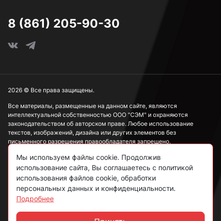
8 (861) 205-90-30
2026 © Все права защищены.
Все материалы, размещенные на данном сайте, являются
интеллектуальной собственностью ООО "СЭМ" и охраняются
законодательством об авторском праве. Любое использование
текстов, изображений, дизайна или других элементов без
письменного разрешения правообладателя запрещено.
Мы используем файлы cookie. Продолжив
Информация, представленная на сайте, носит исключительно
использование сайта, Вы соглашаетесь с политикой
ознакомительный характер и не может рассматриваться как
публичная оферта в соответствии со ст. 437 ГК РФ.
использования файлов cookie, обработки
персональных данных и конфиденциальности.
Подробнее
Политика конфиденциальности
Согласие на обработку данных