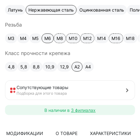
Латунь
Нержавеющая сталь
Оцинкованная сталь
Пол
Резьба
М3
М4
М5
М6
М8
М10
М12
М14
М16
М18
Класс прочности крепежа
4,8
5,8
8,8
10,9
12,9
A2
А4
Сопутствующие товары
Подборка для этого товара
В наличии в
3 филиалах
МОДИФИКАЦИИ
О ТОВАРЕ
ХАРАКТЕРИСТИКИ