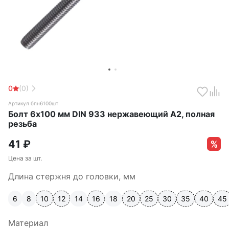
0
(0)
Артикул бпн6100шт
Болт 6х100 мм DIN 933 нержавеющий А2, полная
резьба
41
₽
Цена за шт.
Длина стержня до головки, мм
6
8
10
12
14
16
18
20
25
30
35
40
45
Материал