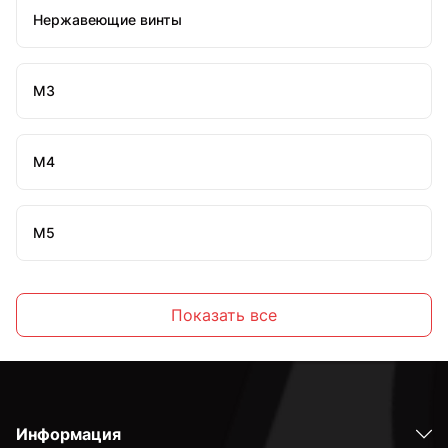
Нержавеющие винты
М3
М4
М5
М6
Показать все
М8
Информация
М10