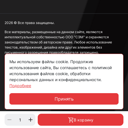
2026 © Все права защищены.
Все материалы, размещенные на данном сайте, являются
интеллектуальной собственностью ООО "СЭМ" и охраняются
законодательством об авторском праве. Любое использование
текстов, изображений, дизайна или других элементов без
письменного разрешения правообладателя запрещено.
Мы используем файлы cookie. Продолжив
Информация, представленная на сайте, носит исключительно
использование сайта, Вы соглашаетесь с политикой
ознакомительный характер и не может рассматриваться как
публичная оферта в соответствии со ст. 437 ГК РФ.
использования файлов cookie, обработки
персональных данных и конфиденциальности.
Подробнее
Политика конфиденциальности
Согласие на обработку данных
Принять
Чат
Пользовательское соглашение
В корзину