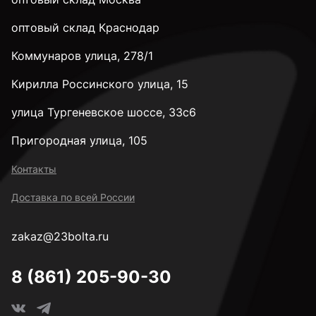
28 мм
оптовый склад Краснодар
Коммунаров улица, 278/1
32 мм
Кирилла Россинского улица, 15
35 мм
улица Тургеневское шоссе, 33с6
Пригородная улица, 105
38 мм
Контакты
Доставка по всей России
40 мм
zakaz@23bolta.ru
45 мм
8 (861) 205-90-30