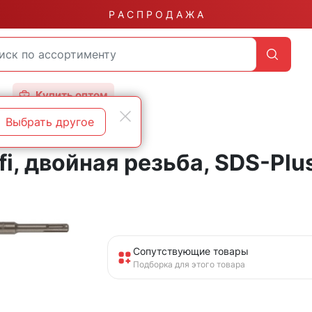
Р А С П Р О Д А Ж А
Купить оптом
Выбрать другое
fi, двойная резьба, SDS-Plu
Сопутствующие товары
Подборка для этого товара