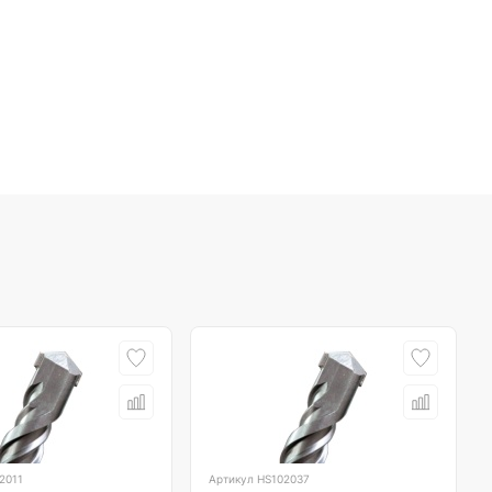
2011
Артикул
HS102037