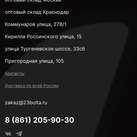
28 мм
оптовый склад Краснодар
Коммунаров улица, 278/1
32 мм
Кирилла Россинского улица, 15
35 мм
улица Тургеневское шоссе, 33с6
Пригородная улица, 105
38 мм
Контакты
Доставка по всей России
40 мм
zakaz@23bolta.ru
45 мм
8 (861) 205-90-30