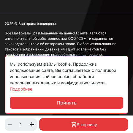
2026 © Все права защищены.
Все материалы, размещенные на данном сайте, являются
интеллектуальной собственностью ООО "СЭМ" и охраняются
законодательством об авторском праве. Любое использование
текстов, изображений, дизайна или других элементов без
письменного разрешения правообладателя запрещено.
Мы используем файлы cookie. Продолжив
Информация, представленная на сайте, носит исключительно
использование сайта, Вы соглашаетесь с политикой
ознакомительный характер и не может рассматриваться как
публичная оферта в соответствии со ст. 437 ГК РФ.
использования файлов cookie, обработки
персональных данных и конфиденциальности.
Подробнее
Политика конфиденциальности
Согласие на обработку данных
Принять
Чат
Пользовательское соглашение
В корзину